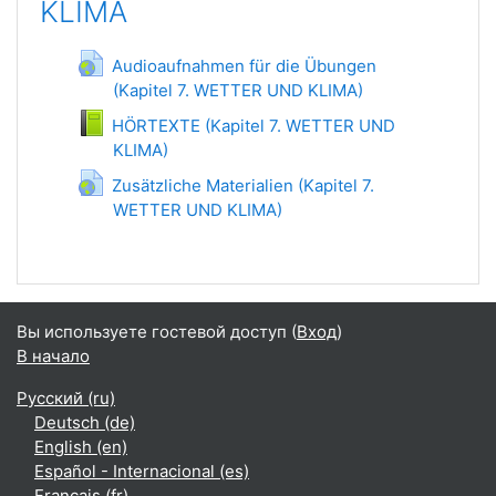
KLIMA
Audioaufnahmen für die Übungen
(Kapitel 7. WETTER UND KLIMA)
Гиперссылка
HÖRTEXTE (Kapitel 7. WETTER UND
KLIMA)
Книга
Zusätzliche Materialien (Kapitel 7.
WETTER UND KLIMA)
Гиперссылка
Вы используете гостевой доступ (
Вход
)
В начало
Русский ‎(ru)‎
Deutsch ‎(de)‎
English ‎(en)‎
Español - Internacional ‎(es)‎
Français ‎(fr)‎