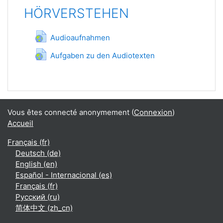
HÖRVERSTEHEN
URL
Audioaufnahmen
URL
Aufgaben zu den Audiotexten
Vous êtes connecté anonymement (
Connexion
)
Accueil
Français ‎(fr)‎
Deutsch ‎(de)‎
English ‎(en)‎
Español - Internacional ‎(es)‎
Français ‎(fr)‎
Русский ‎(ru)‎
简体中文 ‎(zh_cn)‎