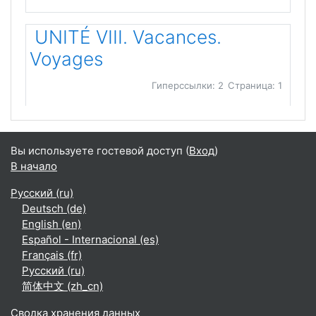
UNITÉ VIII. Vacances.
Voyages
Гиперссылки: 2
Страница: 1
Вы используете гостевой доступ (
Вход
)
В начало
Русский ‎(ru)‎
Deutsch ‎(de)‎
English ‎(en)‎
Español - Internacional ‎(es)‎
Français ‎(fr)‎
Русский ‎(ru)‎
简体中文 ‎(zh_cn)‎
Сводка хранения данных