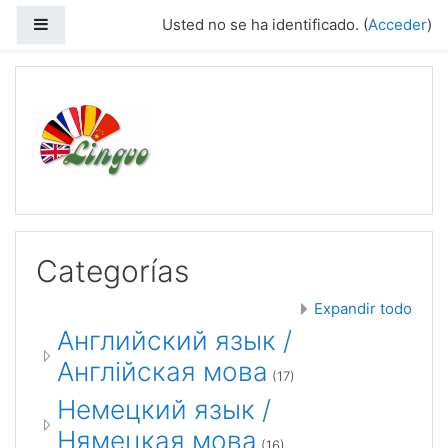
Saltar a contenido principal
Panel lateral
Usted no se ha identificado. (
Acceder
)
Categorías
Expandir todo
Английский язык /
Англійская мова
(17)
Немецкий язык /
Нямецкая мова
(16)