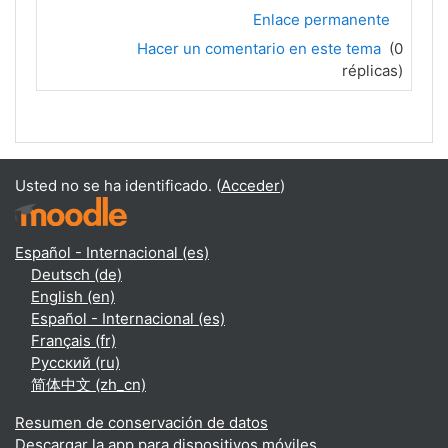
Enlace permanente
Hacer un comentario en este tema
(0
réplicas)
Usted no se ha identificado. (
Acceder
)
Español - Internacional ‎(es)‎
Deutsch ‎(de)‎
English ‎(en)‎
Español - Internacional ‎(es)‎
Français ‎(fr)‎
Русский ‎(ru)‎
简体中文 ‎(zh_cn)‎
Resumen de conservación de datos
Descargar la app para dispositivos móviles