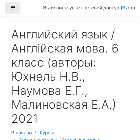
Перейти к основному содержанию
Боковая панель
Вы используете гостевой доступ (
Вход
)
Английский язык /
Англійская мова. 6
класс (авторы:
Юхнель Н.В.,
Наумова Е.Г.,
Малиновская Е.А.)
2021
В начало
Курсы
Английский язык / Англійская мова