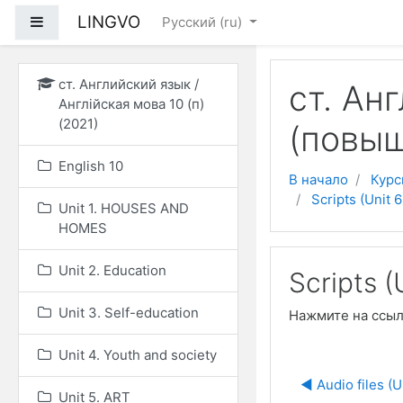
Перейти к основному
LINGVO
Боковая панель
Русский ‎(ru)‎
ст. Английский язык /
ст. Ан
Англійская мова 10 (п)
(2021)
(повыш
English 10
В начало
Курс
Scripts (Unit 6
Unit 1. HOUSES AND
HOMES
Unit 2. Education
Scripts (
Unit 3. Self-education
Нажмите на ссы
Unit 4. Youth and society
◀︎ Audio files (U
Unit 5. ART