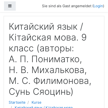
Zum Hauptinhalt
Website-Übersicht
Sie sind als Gast angemeldet (
Login
)
Китайский язык /
Кітайская мова. 9
класс (авторы:
А. П. Пониматко,
Н. В. Михалькова,
М. С. Филимонова,
Сунь Сяоцинь)
Startseite
Kurse
Китайский язык / Кітайская мова