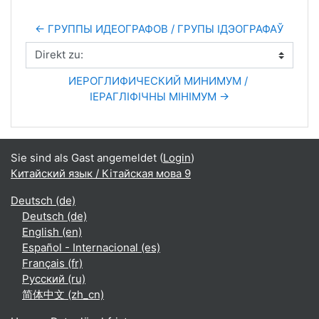
← ГРУППЫ ИДЕОГРАФОВ / ГРУПЫ ІДЭОГРАФАЎ
Direkt zu:
ИЕРОГЛИФИЧЕСКИЙ МИНИМУМ / 
ІЕРАГЛІФІЧНЫ МІНІМУМ →
Sie sind als Gast angemeldet (
Login
)
Китайский язык / Кітайская мова 9
Deutsch ‎(de)‎
Deutsch ‎(de)‎
English ‎(en)‎
Español - Internacional ‎(es)‎
Français ‎(fr)‎
Русский ‎(ru)‎
简体中文 ‎(zh_cn)‎