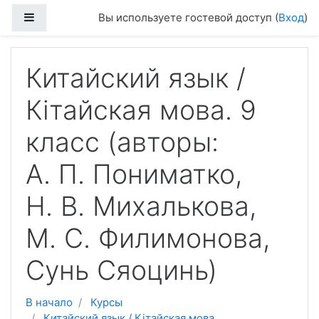
Перейти к основному содержанию
Боковая панель
Вы используете гостевой доступ (
Вход
)
Китайский язык /
Кітайская мова. 9
класс (авторы:
А. П. Пониматко,
Н. В. Михалькова,
М. С. Филимонова,
Сунь Сяоцинь)
В начало
Курсы
Китайский язык / Кітайская мова