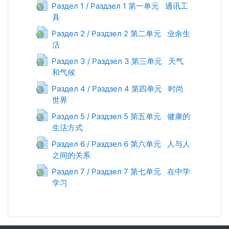
Раздел 1 / Раздзел 1 第一单元 通讯工
Гиперссылка
具
Раздел 2 / Раздзел 2 第二单元 业余生
Гиперссылка
活
Раздел 3 / Раздзел 3 第三单元 天气
和气候
Гиперссылка
Раздел 4 / Раздзел 4 第四单元 时尚
Гиперссылка
世界
Раздел 5 / Раздзел 5 第五单元 健康的
生活方式
Гиперссылка
Раздел 6 / Раздзел 6 第六单元 人与人
之间的关系
Гиперссылка
Раздел 7 / Раздзел 7 第七单元 在中学
Гиперссылка
学习