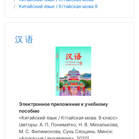
Китайский язык / Кітайская мова 9
Тематический план
汉 语
Электронное приложение к учебному
пособию
«Китайский язык / Кітайская мова. 9 класс»
(авторы: А. П. Пониматко, Н. В. Михалькова,
М. С. Филимонова, Сунь Сяоцинь. Минск:
«Адукацыя і выхаванне», 2020)