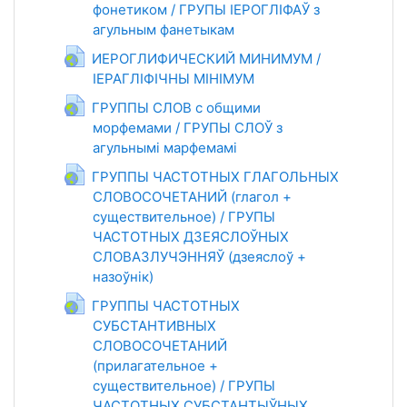
фонетиком / ГРУПЫ ІЕРОГЛІФАЎ з
агульным фанетыкам
Гиперссылка
ИЕРОГЛИФИЧЕСКИЙ МИНИМУМ /
ІЕРАГЛІФІЧНЫ МІНІМУМ
Гиперссылка
ГРУППЫ СЛОВ с общими
морфемами / ГРУПЫ СЛОЎ з
агульнымі марфемамі
Гиперссылка
ГРУППЫ ЧАСТОТНЫХ ГЛАГОЛЬНЫХ
СЛОВОСОЧЕТАНИЙ (глагол +
существительное) / ГРУПЫ
ЧАСТОТНЫХ ДЗЕЯСЛОЎНЫХ
СЛОВАЗЛУЧЭННЯЎ (дзеяслоў +
назоўнік)
Гиперссылка
ГРУППЫ ЧАСТОТНЫХ
СУБСТАНТИВНЫХ
СЛОВОСОЧЕТАНИЙ
(прилагательное +
существительное) / ГРУПЫ
ЧАСТОТНЫХ СУБСТАНТЫЎНЫХ