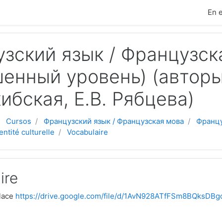
cipal
En 
зский язык / Французска
енный уровень) (авторы:
кибская, Е.В. Рябцева)
Cursos
Французский язык / Французская мова
Францу
entité culturelle
Vocabulaire
ire
nlace
https://drive.google.com/file/d/1AvN928ATfFSm8BQksDBg