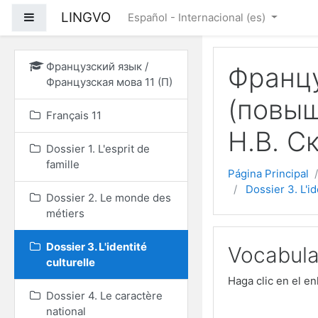
Saltar a contenido prin
LINGVO
Panel lateral
Español - Internacional ‎(es)‎
Французский язык /
Францу
Французская мова 11 (П)
(повыш
Français 11
Н.В. С
Dossier 1. L'esprit de
famille
Página Principal
Dossier 3. L'id
Dossier 2. Le monde des
métiers
Dossier 3. L'identité
Vocabula
culturelle
Haga clic en el e
Dossier 4. Le caractère
national