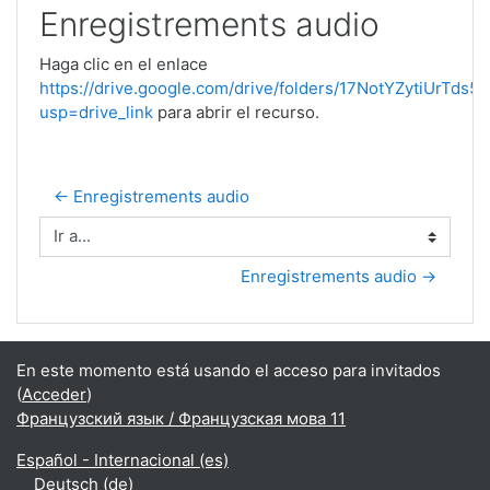
Enregistrements audio
Haga clic en el enlace
https://drive.google.com/drive/folders/17NotYZytiUrTds
usp=drive_link
para abrir el recurso.
← Enregistrements audio
Ir a...
Enregistrements audio →
En este momento está usando el acceso para invitados
(
Acceder
)
Французский язык / Французская мова 11
Español - Internacional ‎(es)‎
Deutsch ‎(de)‎