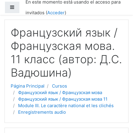
En este momento está usando el acceso para
Saltar a contenido principal
Panel lateral
invitados (
Acceder
)
Французский язык /
Французская мова.
11 класс (автор: Д.С.
Вадюшина)
Página Principal
Cursos
Французский язык / Французская мова
Французский язык / Французская мова 11
Module III. Le caractère national et les clichés
Enregistrements audio