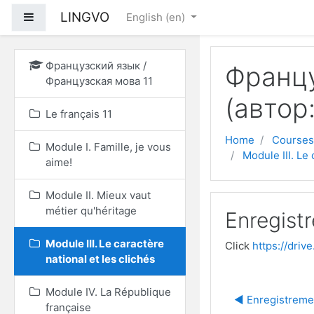
Skip to main content
LINGVO
Side panel
English ‎(en)‎
Французский язык /
Францу
Французская мова 11
(автор
Le français 11
Home
Courses
Module I. Famille, je vous
Module III. Le 
aime!
Module II. Mieux vaut
métier qu'héritage
Enregist
Module III. Le caractère
Click
https://dri
national et les clichés
Module IV. La République
◀︎ Enregistreme
française