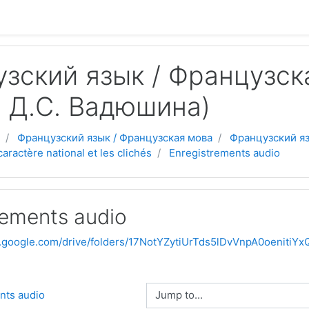
зский язык / Французска
: Д.С. Вадюшина)
Французский язык / Французская мова
Французский яз
caractère national et les clichés
Enregistrements audio
rements audio
ve.google.com/drive/folders/17NotYZytiUrTds5lDvVnpA0oenitiYx
Jump to...
nts audio