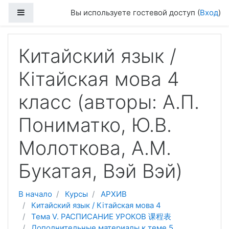
Перейти к основному содержанию
Боковая панель
Вы используете гостевой доступ (
Вход
)
Китайский язык /
Кітайская мова 4
класс (авторы: А.П.
Пониматко, Ю.В.
Молоткова, А.М.
Букатая, Вэй Вэй)
В начало
Курсы
АРХИВ
Китайский язык / Кітайская мова 4
Тема V. РАСПИСАНИЕ УРОКОВ 课程表
Дополнительные материалы к теме 5