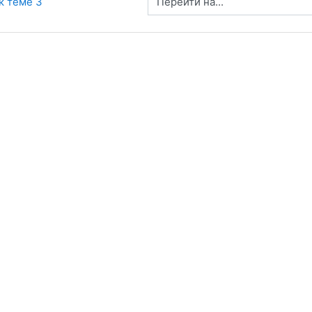
Перейти на...
к теме 3