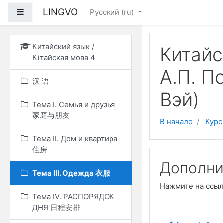
Перейти к основному
LINGVO
Боковая панель
Русский ‎(ru)‎
Китайский язык /
Китайс
Кітайская мова 4
А.П. П
汉 语
Вэй)
Тема I. Семья и друзья
家庭与朋友
В начало
Курс
Тема II. Дом и квартира
住房
Дополни
Тема III. Одежда 衣服
Нажмите на ссы
Тема IV. РАСПОРЯДОК
ДНЯ 日程安排