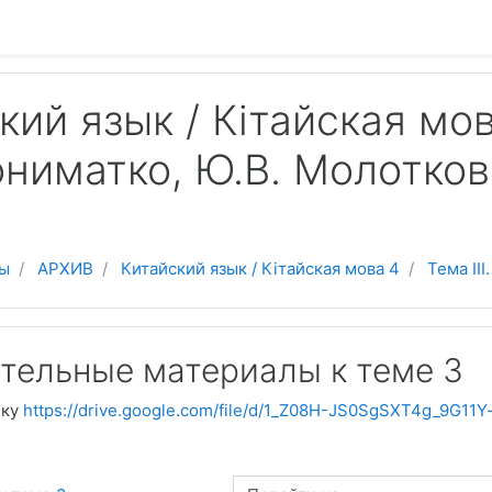
 содержанию
кий язык / Кітайская мов
ониматко, Ю.В. Молоткова
ы
АРХИВ
Китайский язык / Кітайская мова 4
Тема II
тельные материалы к теме 3
лку
https://drive.google.com/file/d/1_Z08H-JS0SgSXT4g_9G11