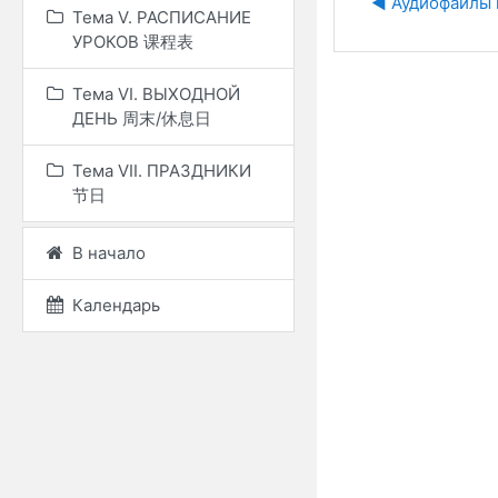
◀︎ Аудиофайлы 
Тема V. РАСПИСАНИЕ
УРОКОВ 课程表
Тема VI. ВЫХОДНОЙ
ДЕНЬ 周末/休息日
Тема VII. ПРАЗДНИКИ
节日
В начало
Календарь