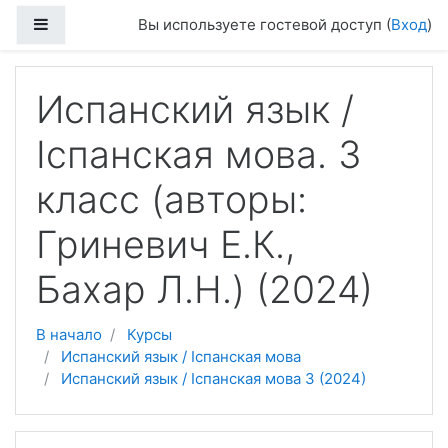
Перейти к основному содержанию
Боковая панель
Вы используете гостевой доступ (
Вход
)
Испанский язык /
Іспанская мова. 3
класс (авторы:
Гриневич Е.К.,
Бахар Л.Н.) (2024)
В начало
Курсы
Испанский язык / Іспанская мова
Испанский язык / Іспанская мова 3 (2024)