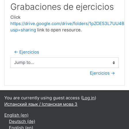
Grabaciones de ejercicios
Click
https://drive.google.com/drive/folders/1pZOE53L7UU4
usp=sharing
link to open resource.
← Ejercicios
Jump to...
Ejercicios →
You are currently using guest access (
Log in
)
Испанский язык / Іспанская мова 3
English ‎(en)‎
Deutsch ‎(de)‎
English ‎(en)‎