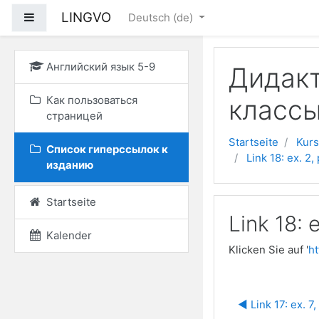
Zum Hauptinhalt
LINGVO
Website-Übersicht
Deutsch ‎(de)‎
Английский язык 5-9
Дидакт
Как пользоваться
классы
страницей
Startseite
Kur
Список гиперссылок к
Link 18: ex. 2,
изданию
Startseite
Link 18: e
Kalender
Klicken Sie auf '
h
◀︎ Link 17: ex. 7,