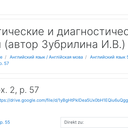
ические и диагностиче
 (автор Зубрилина И.В.)
se
Английский язык / Англійская мова
Английский язык 
 p. 57
x. 2, p. 57
ttps://drive.google.com/file/d/1yBgHtPklDea5Ux0bH1EQiu6uQg
Direkt zu:
 p. 55