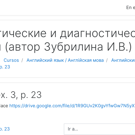
cipal
En 
ические и диагностиче
 (автор Зубрилина И.В.)
Cursos
Английский язык / Англійская мова
Английски
 p. 23
x. 3, p. 23
nlace
https://drive.google.com/file/d/1R9GUv2K0gvYfwGw7N5
Ir a...
 p. 23