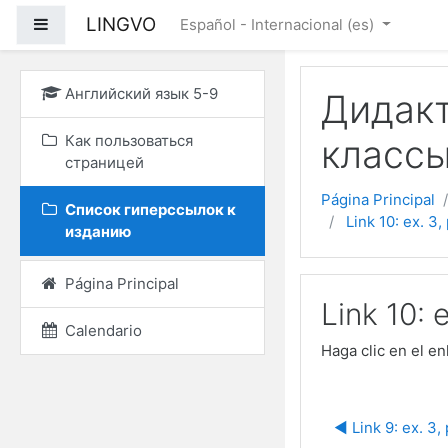
Saltar a contenido prin
LINGVO
Panel lateral
Español - Internacional ‎(es)‎
Английский язык 5-9
Дидакт
Как пользоваться
классы
страницей
Página Principal
Список гиперссылок к
Link 10: ex. 3,
изданию
Página Principal
Link 10: e
Calendario
Haga clic en el e
◀︎ Link 9: ex. 3,