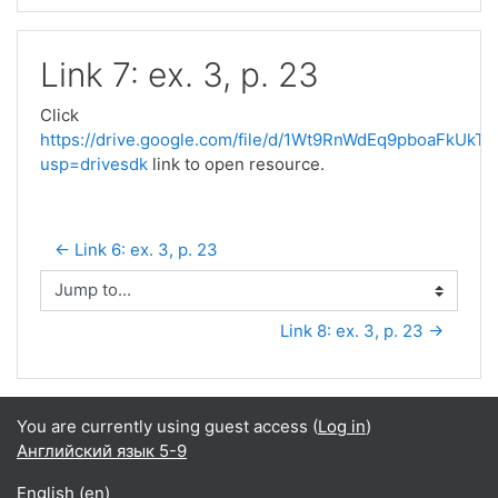
Link 7: ex. 3, p. 23
Click
https://drive.google.com/file/d/1Wt9RnWdEq9pboaFkUk
usp=drivesdk
link to open resource.
← Link 6: ex. 3, p. 23
Jump to...
Link 8: ex. 3, p. 23 →
You are currently using guest access (
Log in
)
Английский язык 5-9
English ‎(en)‎