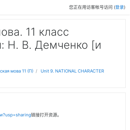
您正在用访客帐号访问 (
登录
)
ова. 11 класс
 Н. В. Демченко [и
ская мова 11 (П)
Unit 9. NATIONAL CHARACTER
ew?usp=sharing
链接打开资源。