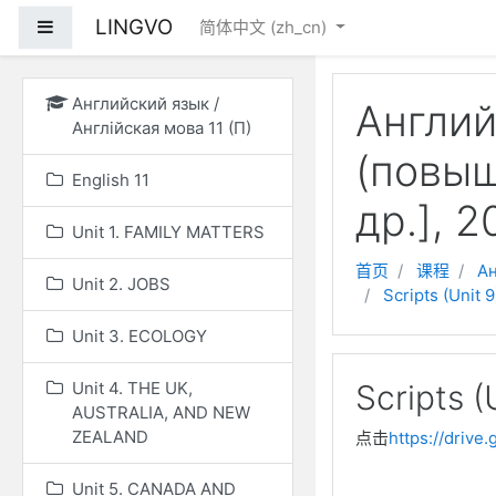
跳到主要内容
LINGVO
停靠面板
简体中文 ‎(zh_cn)‎
Английский язык /
Англий
Англійская мова 11 (П)
(повыш
English 11
др.], 2
Unit 1. FAMILY MATTERS
首页
课程
Ан
Unit 2. JOBS
Scripts (Unit 9
Unit 3. ECOLOGY
Unit 4. THE UK,
Scripts (
AUSTRALIA, AND NEW
ZEALAND
点击
https://driv
Unit 5. CANADA AND