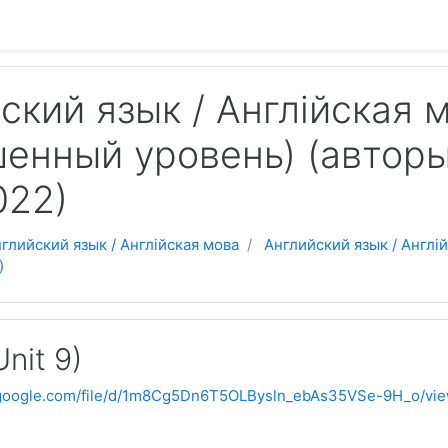
ский язык / Англійская м
енный уровень) (авторы:
022)
глийский язык / Англійская мова
Английский язык / Англій
)
Unit 9)
e.google.com/file/d/1m8Cg5Dn6T5OLBysln_ebAs35VSe-9H_o/vi