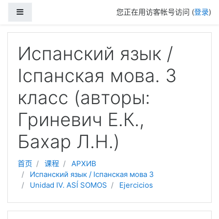
跳到主要内容
停靠面板
您正在用访客帐号访问 (
登录
)
Испанский язык /
Іспанская мова. 3
класс (авторы:
Гриневич Е.К.,
Бахар Л.Н.)
首页
课程
АРХИВ
Испанский язык / Іспанская мова 3
Unidad IV. ASÍ SOMOS
Ejercicios