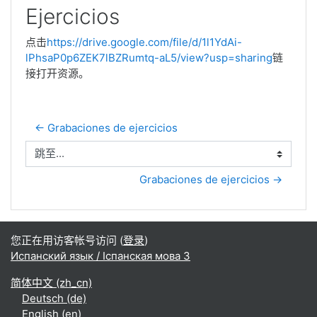
Ejercicios
点击
https://drive.google.com/file/d/1l1YdAi-
lPhsaP0p6ZEK7lBZRumtq-aL5/view?usp=sharing
链
接打开资源。
← Grabaciones de ejercicios
跳至...
Grabaciones de ejercicios →
您正在用访客帐号访问 (
登录
)
Испанский язык / Іспанская мова 3
简体中文 ‎(zh_cn)‎
Deutsch ‎(de)‎
English ‎(en)‎