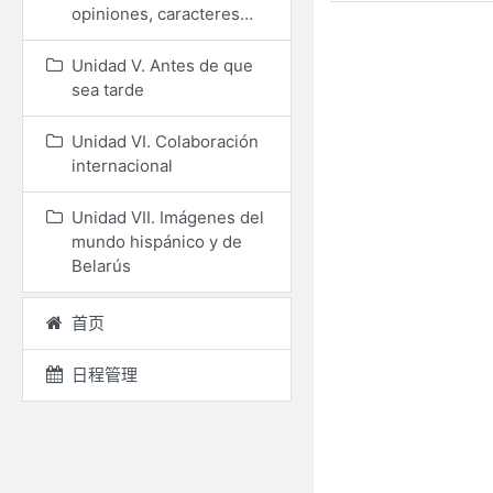
opiniones, caracteres…
Unidad V. Antes de que
sea tarde
Unidad VI. Colaboración
internacional
Unidad VII. Imágenes del
mundo hispánico y de
Belarús
首页
日程管理