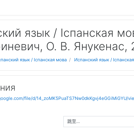
кий язык / Іспанская мов
риневич, О. В. Янукенас, 
панский язык / Іспанская мова
Испанский язык / Іспанская
ния
e.google.com/file/d/14_zoMK5PuaTS7Nw0dkKgvj4eGGiMiGYU/vi
跳至...