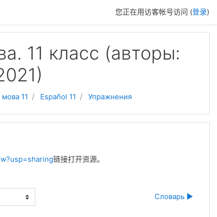
您正在用访客帐号访问 (
登录
)
а. 11 класс (авторы:
2021)
 мова 11
Español 11
Упражнения
ew?usp=sharing
链接打开资源。
Словарь ▶︎