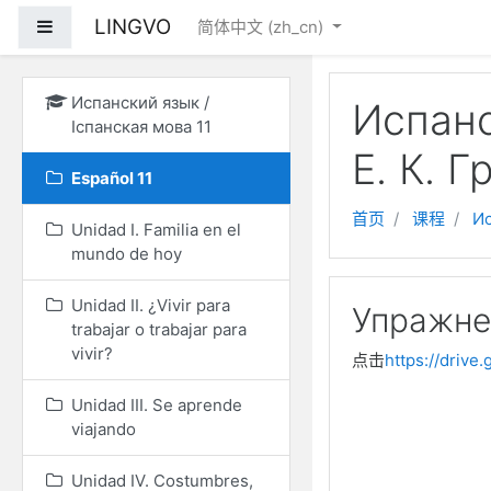
跳到主要内容
LINGVO
停靠面板
简体中文 ‎(zh_cn)‎
Испанский язык /
Испанс
Іспанская мова 11
Е. К. Г
Español 11
首页
课程
Ис
Unidad I. Familia en el
mundo de hoy
Unidad II. ¿Vivir para
Упражне
trabajar o trabajar para
vivir?
点击
https://driv
Unidad III. Se aprende
viajando
Unidad IV. Costumbres,