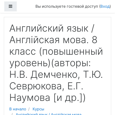
Перейти к основному содержанию
Боковая панель
Вы используете гостевой доступ (
Вход
)
Английский язык /
Англійская мова. 8
класс (повышенный
уровень)(авторы:
Н.В. Демченко, Т.Ю.
Севрюкова, Е.Г.
Наумова [и др.])
В начало
Курсы
Английский язык / Англійская мова