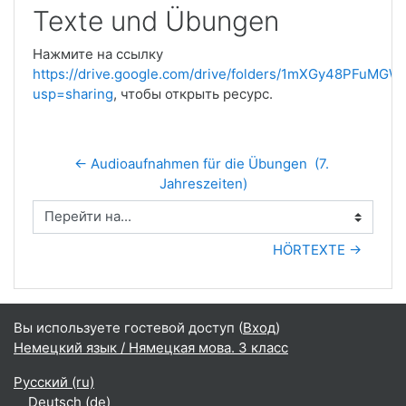
Texte und Übungen
Нажмите на ссылку
https://drive.google.com/drive/folders/1mXGy48PFuM
usp=sharing
, чтобы открыть ресурс.
← Audioaufnahmen für die Übungen  (7. 
Jahreszeiten)
Перейти на...
HÖRTEXTE →
Вы используете гостевой доступ (
Вход
)
Немецкий язык / Нямецкая мова. 3 класс
Русский ‎(ru)‎
Deutsch ‎(de)‎