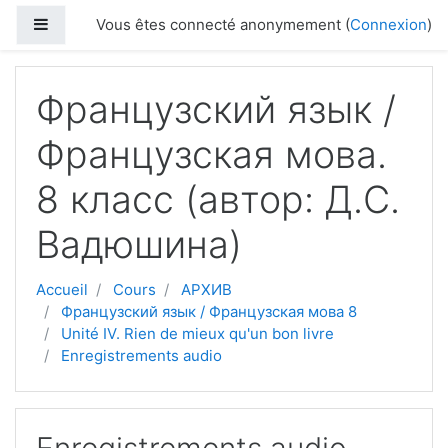
Passer au contenu principal
Panneau latéral
Vous êtes connecté anonymement (
Connexion
)
Французский язык /
Французская мова.
8 класс (автор: Д.С.
Вадюшина)
Accueil
Cours
АРХИВ
Французский язык / Французская мова 8
Unité IV. Rien de mieux qu'un bon livre
Enregistrements audio