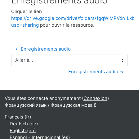
Enregistrements audio
Cliquer le lien
https://drive.google.com/drive/folders/1gqWIMPVdn1Lx
usp=sharing
pour ouvrir la ressource.
← Enregistrements audio
Aller à…
Enregistrements audio →
Vous êtes connecté anonymement (
Connexion
)
Французский язык / Французская мова 8
Français ‎(fr)‎
Deutsch ‎(de)‎
English ‎(en)‎
Español - Internacional ‎(es)‎