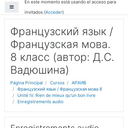
En este momento está usando el acceso para
Saltar a contenido principal
Panel lateral
invitados (
Acceder
)
Французский язык /
Французская мова.
8 класс (автор: Д.С.
Вадюшина)
Página Principal
Cursos
АРХИВ
Французский язык / Французская мова 8
Unité IV. Rien de mieux qu'un bon livre
Enregistrements audio