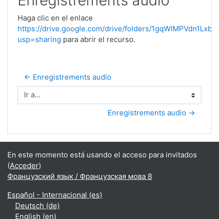
Enregistrements audio
Haga clic en el enlace
https://drive.google.com/drive/folders/1gqWIMPVdn1Lx
usp=sharing
para abrir el recurso.
← Enregistrements audio
Ir a...
Enregistrements audio →
En este momento está usando el acceso para invitados
(
Acceder
)
Французский язык / Французская мова 8
Español - Internacional ‎(es)‎
Deutsch ‎(de)‎
English ‎(en)‎