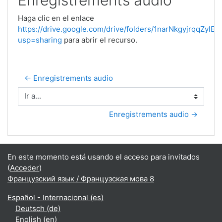
Enregistrements audio
Haga clic en el enlace
https://drive.google.com/drive/folders/1narNkgyjrqqZy
usp=sharing
para abrir el recurso.
← Enregistrements audio
Ir a...
Enregistrements audio →
En este momento está usando el acceso para invitados
(
Acceder
)
Французский язык / Французская мова 8
Español - Internacional ‎(es)‎
Deutsch ‎(de)‎
English ‎(en)‎