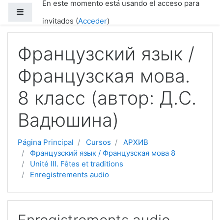
En este momento está usando el acceso para
Saltar a contenido principal
Panel lateral
invitados (
Acceder
)
Французский язык /
Французская мова.
8 класс (автор: Д.С.
Вадюшина)
Página Principal
Cursos
АРХИВ
Французский язык / Французская мова 8
Unité III. Fêtes et traditions
Enregistrements audio