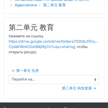
Аудиозаписи
第二单元 教育
第二单元 教育
Нажмите на ссылку
https://drive.google.com/drive/folders/150GbJfZnx_-
CijdaKWolICDeQMjt8yCh?usp=sharing
, чтобы
открыть ресурс.
← 第一单元 住房
Перейти на...
第三单元 科技发展 →