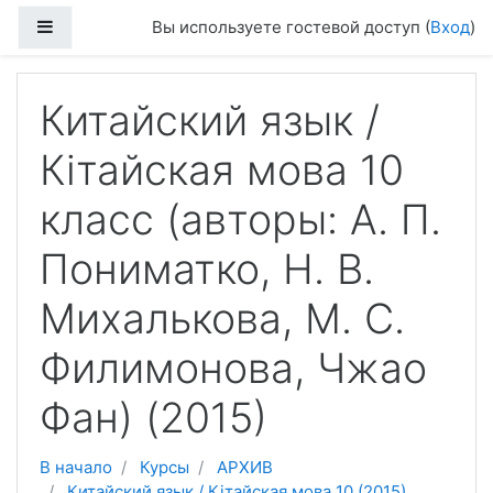
Перейти к основному содержанию
Боковая панель
Вы используете гостевой доступ (
Вход
)
Китайский язык /
Кітайская мова 10
класс (авторы: А. П.
Пониматко, Н. В.
Михалькова, М. С.
Филимонова, Чжао
Фан) (2015)
В начало
Курсы
АРХИВ
Китайский язык / Кітайская мова 10 (2015)