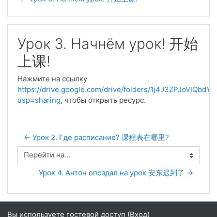
Урок 3. Начнём урок! 开始
上课!
Нажмите на ссылку
https://drive.google.com/drive/folders/1j4J3ZPJoVlQb
usp=sharing
, чтобы открыть ресурс.
← Урок 2. Где расписание? 课程表在哪里?
Перейти на...
Урок 4. Антон опоздал на урок 安东迟到了 →
Вы используете гостевой доступ (
Вход
)