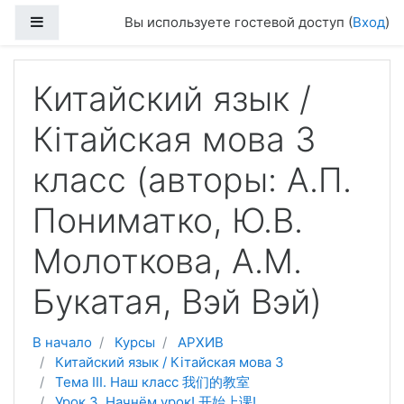
Перейти к основному содержанию
Боковая панель
Вы используете гостевой доступ (
Вход
)
Китайский язык /
Кітайская мова 3
класс (авторы: А.П.
Пониматко, Ю.В.
Молоткова, А.М.
Букатая, Вэй Вэй)
В начало
Курсы
АРХИВ
Китайский язык / Кітайская мова 3
Тема III. Наш класс 我们的教室
Урок 3. Начнём урок! 开始上课!