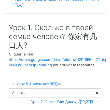
几口人?
Урок 1. Сколько в твоей
семье человек? 你家有几
口人?
Cliquer le lien
https://drive.google.com/drive/folders/1I2Pf6EEt_rZTUcp
0Q5Lp8ut0?usp=sharing
pour ouvrir la ressource.
← Урок 5. Новенькая 新同学
Aller à…
Урок 2. Семья Сяо Дина 小丁的家庭 →