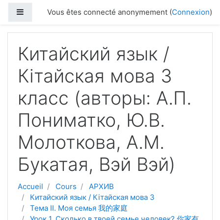
Passer au contenu principal
Panneau latéral
Vous êtes connecté anonymement (
Connexion
)
Китайский язык /
Кітайская мова 3
класс (авторы: А.П.
Пониматко, Ю.В.
Молоткова, А.М.
Букатая, Вэй Вэй)
Accueil
Cours
АРХИВ
Китайский язык / Кітайская мова 3
Тема II. Моя семья 我的家庭
Урок 1. Сколько в твоей семье человек? 你家有