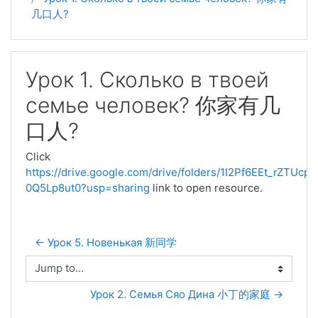
几口人?
Урок 1. Сколько в твоей
семье человек? 你家有几
口人?
Click
https://drive.google.com/drive/folders/1I2Pf6EEt_rZTUcp
0Q5Lp8ut0?usp=sharing
link to open resource.
← Урок 5. Новенькая 新同学
Jump to...
Урок 2. Семья Сяо Дина 小丁的家庭 →