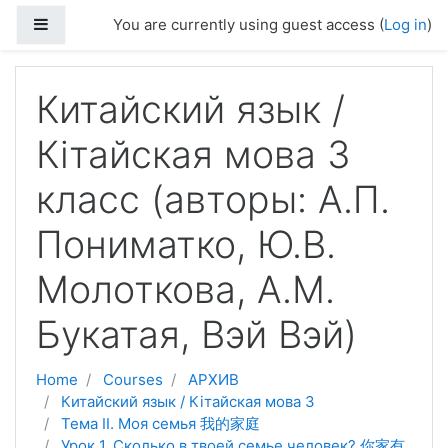
Skip to main content
Side panel
You are currently using guest access (
Log in
)
Китайский язык /
Кітайская мова 3
класс (авторы: А.П.
Пониматко, Ю.В.
Молоткова, А.М.
Букатая, Вэй Вэй)
Home
Courses
АРХИВ
Китайский язык / Кітайская мова 3
Тема II. Моя семья 我的家庭
Урок 1. Сколько в твоей семье человек? 你家有