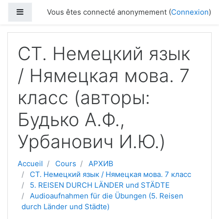
Passer au contenu principal
Panneau latéral
Vous êtes connecté anonymement (
Connexion
)
СТ. Немецкий язык
/ Нямецкая мова. 7
класс (авторы:
Будько А.Ф.,
Урбанович И.Ю.)
Accueil
Cours
АРХИВ
СТ. Немецкий язык / Нямецкая мова. 7 класс
5. REISEN DURCH LÄNDER und STÄDTE
Audioaufnahmen für die Übungen (5. Reisen
durch Länder und Städte)