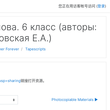
您正在用访客帐号访问 (
登录
)
ова. 6 класc (авторы:
овская Е.А.)
er Forever
Tapescripts
usp=sharing
链接打开资源。
Photocopiable Materials ▶︎