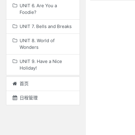
UNIT 6. Are You a
Foodie?
UNIT 7. Bells and Breaks
UNIT 8. World of
Wonders
UNIT 9. Have a Nice
Holiday!
首页
日程管理