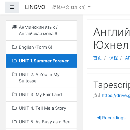
跳到主要内容
LINGVO
停靠面板
简体中文 ‎(zh_cn)‎
Английский язык /
Англий
Англійская мова 6
Юхнель
English (Form 6)
首页
课程
А
UNIT 1. Summer Forever
UNIT 2. A Zoo in My
Suitcase
Tapescri
UNIT 3. My Fair Land
点击
https://driv
UNIT 4. Tell Me a Story
◀︎ Recordings
UNIT 5. As Busy as a Bee