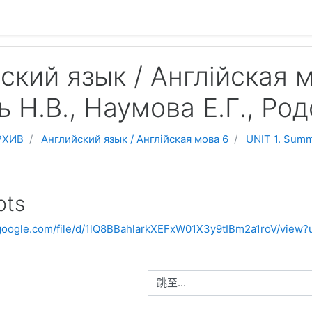
ский язык / Англійская м
 Н.В., Наумова Е.Г., Род
РХИВ
Английский язык / Англійская мова 6
UNIT 1. Summ
pts
e.google.com/file/d/1lQ8BBahlarkXEFxW01X3y9tIBm2a1roV/view?
跳至...