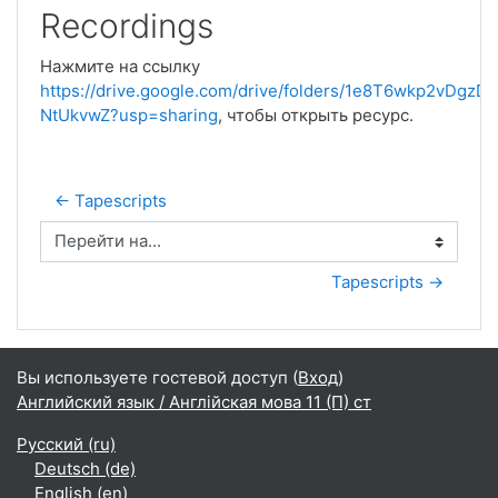
Recordings
Нажмите на ссылку
https://drive.google.com/drive/folders/1e8T6wkp2vDgzD
NtUkvwZ?usp=sharing
, чтобы открыть ресурс.
← Tapescripts
Перейти на...
Tapescripts →
Вы используете гостевой доступ (
Вход
)
Английский язык / Англійская мова 11 (П) ст
Русский ‎(ru)‎
Deutsch ‎(de)‎
English ‎(en)‎