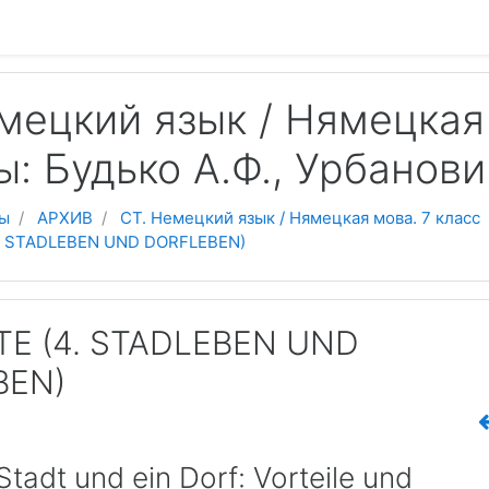
 содержанию
мецкий язык / Нямецкая 
ы: Будько А.Ф., Урбанови
ы
АРХИВ
СТ. Немецкий язык / Нямецкая мова. 7 класс
. STADLEBEN UND DORFLEBEN)
E (4. STADLEBEN UND
BEN)
 Stadt und ein Dorf: Vorteile und