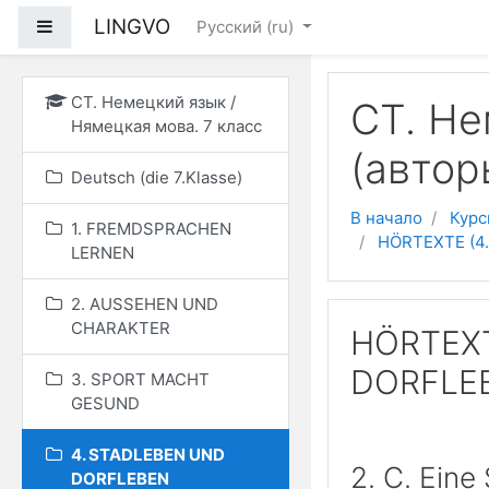
Перейти к основному
LINGVO
Боковая панель
Русский ‎(ru)‎
СТ. Немецкий язык /
СТ. Не
Нямецкая мова. 7 класс
(автор
Deutsch (die 7.Klasse)
В начало
Курс
1. FREMDSPRACHEN
HÖRTEXTE (4
LERNEN
2. AUSSEHEN UND
CHARAKTER
HÖRTEXT
DORFLE
3. SPORT MACHT
GESUND
4. STADLEBEN UND
2. C. Eine
DORFLEBEN