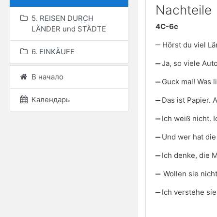
Nachteile
5. REISEN DURCH
4C-6c
LÄNDER und STÄDTE
‒ Hörst du viel L
6. EINKÄUFE
‒
Ja, so viele Au
В начало
‒
Guck mal! Was l
Календарь
‒
Das ist Papier. 
‒
Ich weiß nicht.
‒
Und wer hat di
‒
Ich denke, die 
‒
Wollen sie nich
‒
Ich verstehe sie