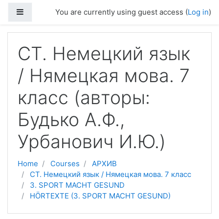
Skip to main content
Side panel
You are currently using guest access (
Log in
)
СТ. Немецкий язык
/ Нямецкая мова. 7
класс (авторы:
Будько А.Ф.,
Урбанович И.Ю.)
Home
Courses
АРХИВ
СТ. Немецкий язык / Нямецкая мова. 7 класс
3. SPORT MACHT GESUND
HÖRTEXTE (3. SPORT MACHT GESUND)