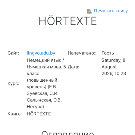
Перейти к основному содержанию
Печатать книгу
HÖRTEXTE
Сайт:
lingvo.adu.by
Напечатано::
Гость
Немецкий язык /
Saturday, 8
Нямецкая мова. 5
Дата:
August
класс
2026, 10:23
(повышенный
Курс:
уровень) (Е.В.
Зуевская, С.И.
Салынская, О.В.
Негурэ)
Книга:
HÖRTEXTE
Оглавление