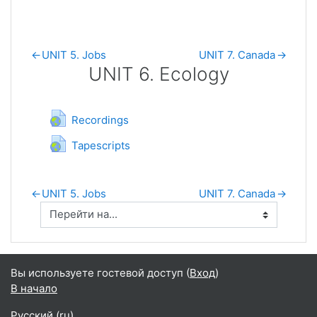
←
UNIT 5. Jobs
UNIT 7. Canada
→
UNIT 6. Ecology
UNIT 6. Ecology
Гиперссылка
Recordings
Гиперссылка
Tapescripts
←
UNIT 5. Jobs
UNIT 7. Canada
→
Вы используете гостевой доступ (
Вход
)
В начало
Русский ‎(ru)‎