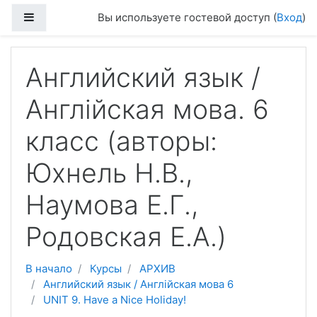
Перейти к основному содержанию
Боковая панель
Вы используете гостевой доступ (
Вход
)
Английский язык /
Англійская мова. 6
класc (авторы:
Юхнель Н.В.,
Наумова Е.Г.,
Родовская Е.А.)
В начало
Курсы
АРХИВ
Английский язык / Англійская мова 6
UNIT 9. Have a Nice Holiday!