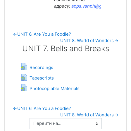
адресу:
apps.vshph@gmail.com
.
←
UNIT 6. Are You a Foodie?
UNIT 8. World of Wonders
→
UNIT 7. Bells and Breaks
UNIT 7. Bells and Breaks
Гиперссылка
Recordings
Гиперссылка
Tapescripts
Гиперссылка
Photocopiable Materials
←
UNIT 6. Are You a Foodie?
UNIT 8. World of Wonders
→