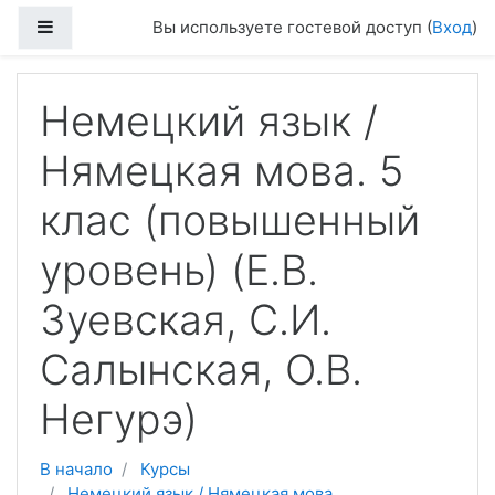
Перейти к основному содержанию
Боковая панель
Вы используете гостевой доступ (
Вход
)
Немецкий язык /
Нямецкая мова. 5
клас (повышенный
уровень) (Е.В.
Зуевская, С.И.
Салынская, О.В.
Негурэ)
В начало
Курсы
Немецкий язык / Нямецкая мова