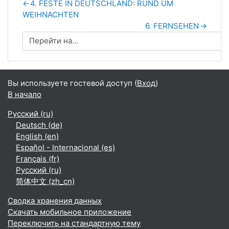
←
4. FESTE IN DEUTSCHLAND: RUND UM
WEIHNACHTEN
6. FERNSEHEN
→
Вы используете гостевой доступ (
Вход
)
В начало
Русский ‎(ru)‎
Deutsch ‎(de)‎
English ‎(en)‎
Español - Internacional ‎(es)‎
Français ‎(fr)‎
Русский ‎(ru)‎
简体中文 ‎(zh_cn)‎
Сводка хранения данных
Скачать мобильное приложение
Переключить на стандартную тему