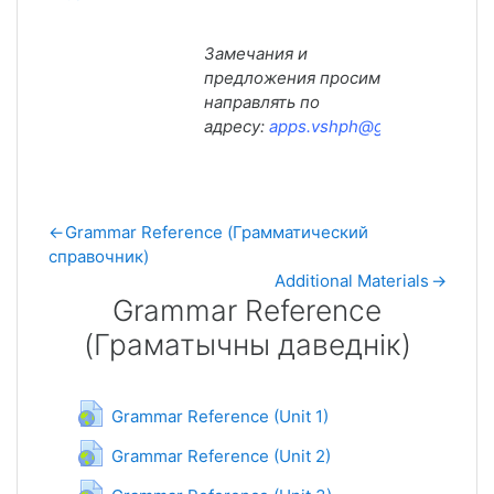
Замечания и
предложения просим
направлять по
адресу:
apps.vshph@gmail.com
.
←
Grammar Reference (Грамматический
справочник)
Additional Materials
→
Grammar Reference
(Граматычны даведнік)
Grammar Reference (Граматычны
Гиперссылка
Grammar Reference (Unit 1)
Гиперссылка
Grammar Reference (Unit 2)
Гиперссылка