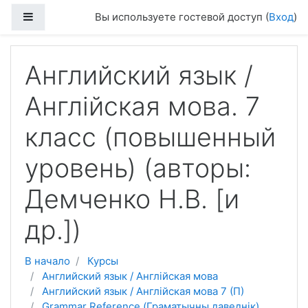
Перейти к основному содержанию
Боковая панель
Вы используете гостевой доступ (
Вход
)
Английский язык /
Англійская мова. 7
клаcс (повышенный
уровень) (авторы:
Демченко Н.В. [и
др.])
В начало
Курсы
Английский язык / Англійская мова
Английский язык / Англійская мова 7 (П)
Grammar Reference (Граматычны даведнік)