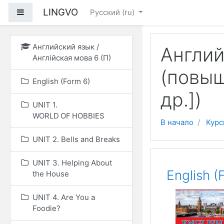
Перейти к основному
LINGVO
Боковая панель
Русский ‎(ru)‎
Английский язык /
Англий
Англійская мова 6 (П)
(повыш
English (Form 6)
др.])
UNIT 1.
WORLD OF HOBBIES
В начало
Курс
UNIT 2. Bells and Breaks
UNIT 3. Helping About
English (
the House
UNIT 4. Are You a
Foodie?