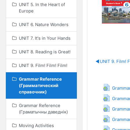
UNIT 5. In the Heart of
Europe
UNIT 6. Nature Wonders
UNIT 7. It's in Your Hands
UNIT 8. Reading is Great!
◀︎
UNIT 9. Film! F
UNIT 9. Film! Film! Film!
Grammar Reference
Grammar 
(Грамматический
Grammar 
справочник)
Grammar 
Grammar Reference
Grammar 
(Граматычны даведнік)
Grammar 
Moving Activities
Grammar 