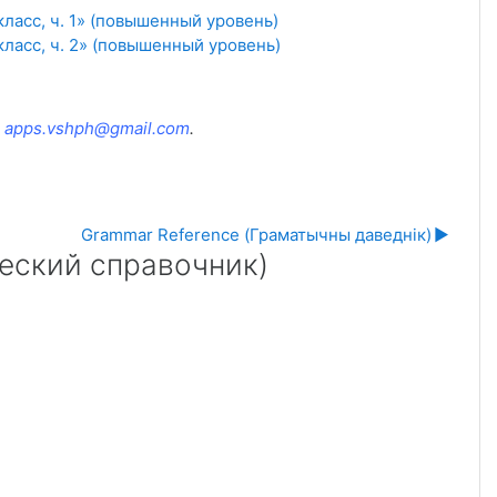
класс, ч. 1» (повышенный уровень)
класс, ч. 2» (повышенный уровень)
:
apps.vshph@gmail.com
.
Grammar Reference (Граматычны даведнік)
▶︎
еский справочник)
чник)