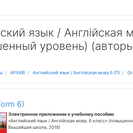
 содержанию
ский язык / Англійская м
енный уровень) (авторы
ы
АРХИВ
Английский язык / Англійская мова 6 (П)
Gr
Form 6)
Электронное приложение к учебному пособию
«
Английский язык / Англійская мова. 6 класс
»
(повышенны
Вышэйшая школа, 2018)