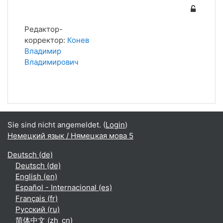
Редактор-
корректор:
Конев
Владимир
Владимирович
Sie sind nicht angemeldet. (
Login
)
Немецкий язык / Нямецкая мова 5
Deutsch ‎(de)‎
Deutsch ‎(de)‎
English ‎(en)‎
Español - Internacional ‎(es)‎
Français ‎(fr)‎
Русский ‎(ru)‎
简体中文 ‎(zh_cn)‎