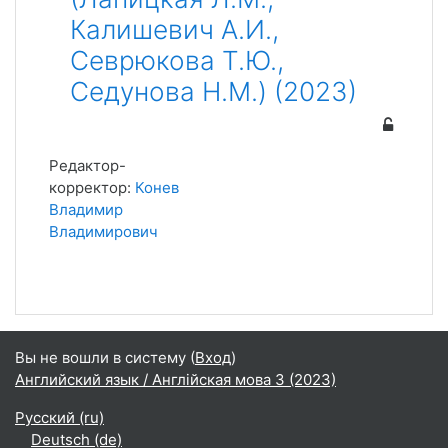
Калишевич А.И.,
Севрюкова Т.Ю.,
Седунова Н.М.) (2023)
Редактор-
корректор:
Конев
Владимир
Владимирович
Вы не вошли в систему (
Вход
)
Английский язык / Англійская мова 3 (2023)
Русский ‎(ru)‎
Deutsch ‎(de)‎